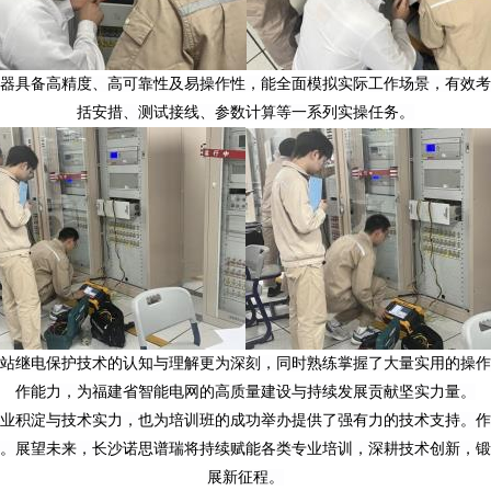
器具备高精度、高可靠性
及
易操作
性
，能全面模拟实际工作场景，
有效
考
括
安措、测试
接线、参数
计算等一系列实操任务
。
站继电保护技术的认知与理解更为深刻，同时熟练掌握了大量实用的操作
作能力，为福建省智能电网的高质量建设与持续发展贡献坚实力量。
业积淀与技术实力
，也为培训班的成功举办提供了强有力的技术支持。作
案。展望未来，长沙诺思谱瑞将持续赋能各类专业培训，深耕技术创新，锻
展新征程。