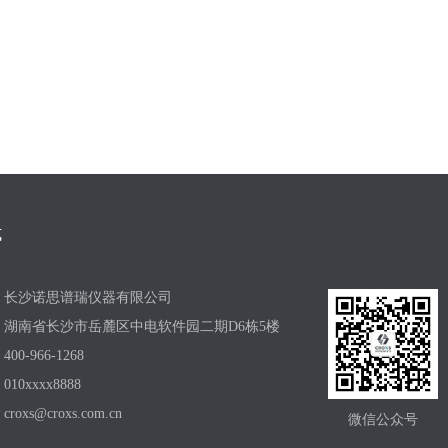
式
：
长沙诺思谱瑞仪器有限公司
：
湖南省长沙市岳麓区中电软件园二期D6栋5楼
：
400-966-1268
：
010xxxx8888
：
croxs@croxs.com.cn
微信公众号